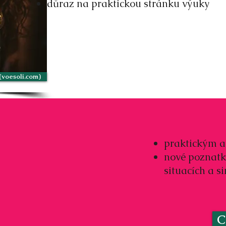
důraz na praktickou stránku výuky
 (voesoli.com)
praktickým a
nové poznatky
situacích a 
C