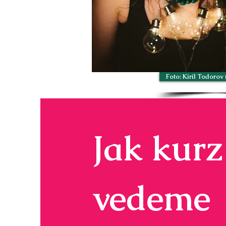
Foto: Kiril Todorov
Jak kurz
vedeme