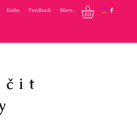
Knihy
Feedback
More...
učit
y