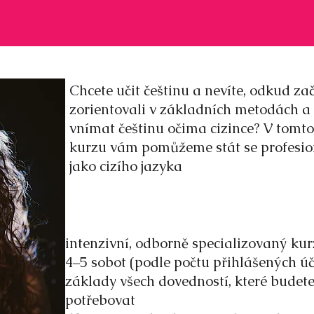
Chcete učit češtinu a nevíte, odkud zač
zorientovali v základních metodách a 
vnímat češtinu očima cizince? V tomt
kurzu vám pomůžeme stát se profesio
jako cizího jazyka
intenzivní, odborně specializovaný kur
4‒5 sobot (podle počtu přihlášených ú
základy všech dovedností, které budete
potřebovat