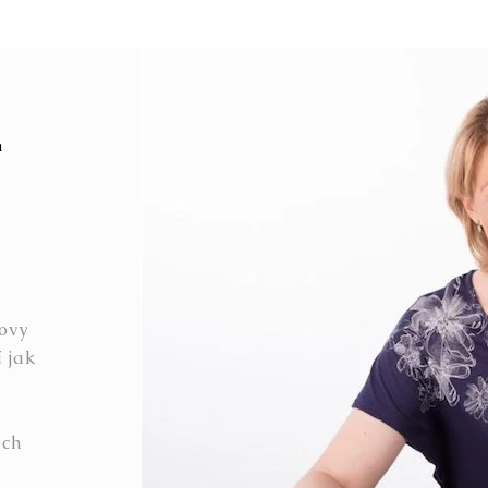
á
lovy
 jak
ech