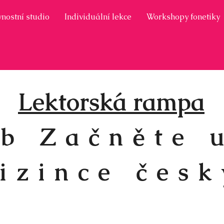
nostní studio
Individuální lekce
Workshopy fonetiky
Lektorská rampa
b Začněte 
izince česk