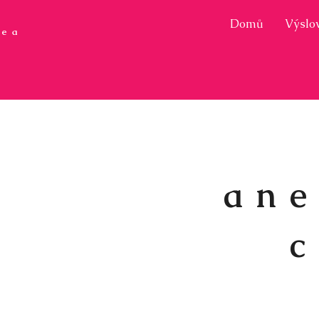
Domů
Výslov
ce a
ane
c