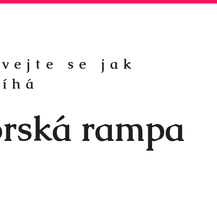
vejte se jak
bíhá
orská rampa