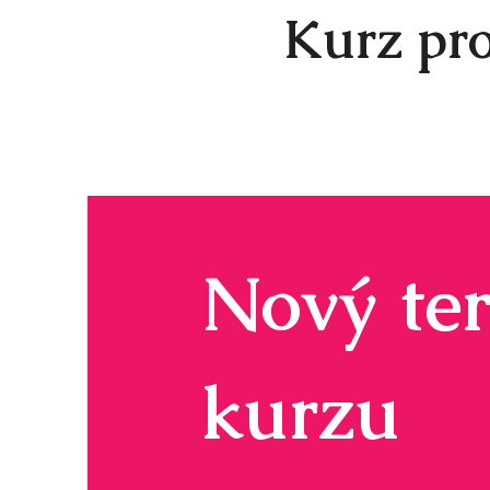
Kurz pro
Nový te
kurzu