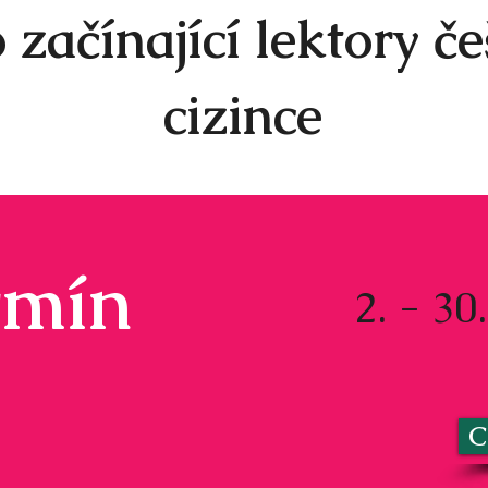
 začínající lektory če
cizince
rmín
2. - 30
C