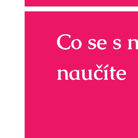
Co se s 
naučíte