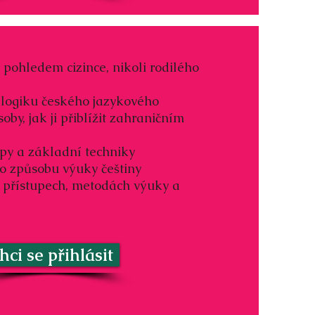
 pohledem cizince, nikoli rodilého
 logiku českého jazykového
by, jak ji přiblížit zahraničním
cipy a základní techniky
 způsobu výuky češtiny
v přístupech, metodách výuky a
hci se přihlásit