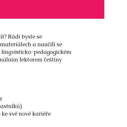
ít? Rádi byste se
materiálech a naučili se
o lingvisticko-pedagogickém
nálním lektorem češtiny
z
častníků)
 ke své nové kariéře