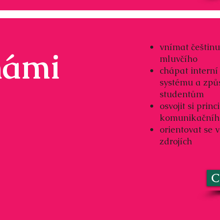
vnímat češtinu
námi
mluvčího
chápat interní
systému a způso
studentům
osvojit si prin
komunikačního
orientovat se 
zdrojích
C