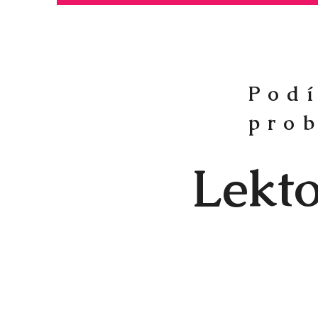
Podí
pro
Lekt