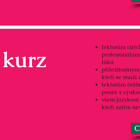
lektorům cizíc
 kurz
profesionálům
láká
příležitostným 
kteří se snaží
lektorům češti
pouze s výuko
všem jazykově
kteří zatím ne
C