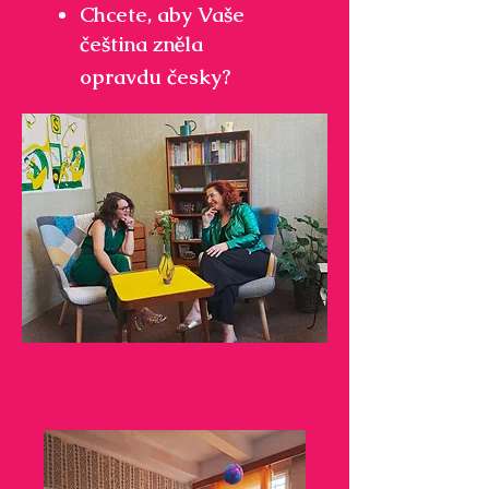
Chcete, aby Vaše
čeština zněla
opravdu česky?