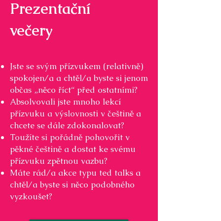
Prezentační
večery
Jste se svým přízvukem (relativně)
spokojen/a a chtěl/a byste si jenom
občas „něco říct“ před ostatními?
Absolvovali jste mnoho lekcí
přízvuku a výslovnosti v češtině a
chcete se dále zdokonalovat?
Toužíte si pořádně pohovořit v
pěkné češtině a dostat ke svému
přízvuku zpětnou vazbu?
Máte rád/a akce typu ted talks a
chtěl/a byste si něco podobného
vyzkoušet?