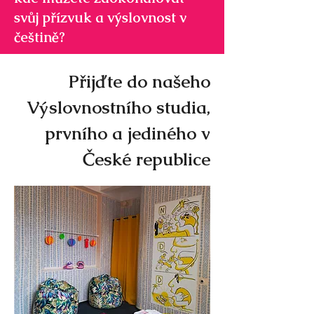
svůj přízvuk a výslovnost v
češtině?
Přijďte do našeho
Výslovnostního studia,
prvního a jediného v
České republice