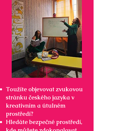
Toužíte objevovat zvukovou
stránku českého jazyka v
kreativním a útulném
prostředí?
Hledáte bezpečné prostředí,
kde můžete zdokonalovat