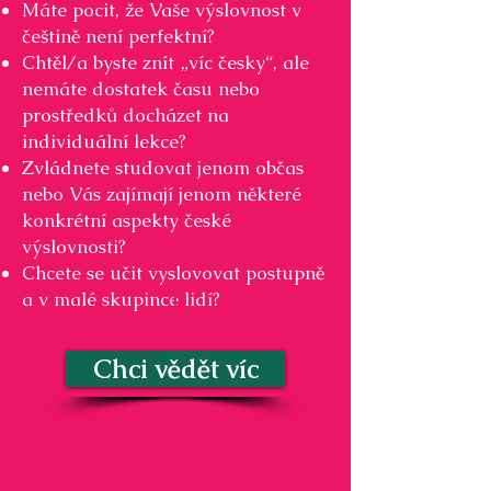
Máte pocit, že Vaše výslovnost v
češtině není perfektní?
Chtěl/a byste znít „víc česky“, ale
nemáte dostatek času nebo
prostředků docházet na
individuální lekce?
Zvládnete studovat jenom občas
nebo Vás zajímají jenom některé
konkrétní aspekty české
výslovnosti?
Chcete se učit vyslovovat postupně
a v malé skupince lidí?
Chci vědět víc