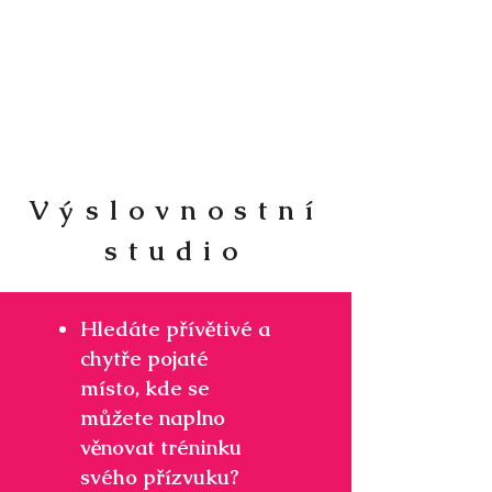
Výslovnostní
studio
Hledáte přívětivé a
chytře pojaté
místo, kde se
můžete naplno
věnovat tréninku
svého přízvuku?